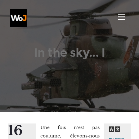
In the sky... I
16
Une fois n’est pas
coutume, élevons-nous
In English