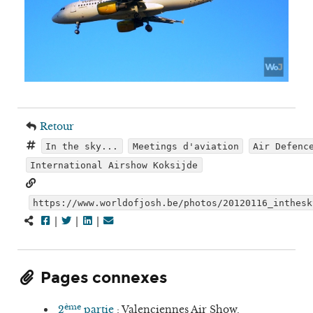
Retour
In the sky...
Meetings d'aviation
Air Defenc
International Airshow Koksijde
https://www.worldofjosh.be/photos/20120116_inthesk
|
|
|
Pages connexes
ème
2
partie
: Valenciennes Air Show.