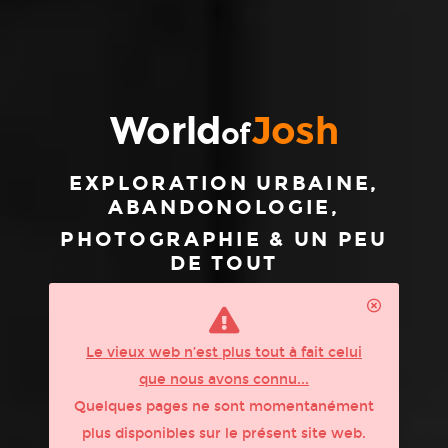
World
Josh
of
EXPLORATION URBAINE,
ABANDONOLOGIE,
PHOTOGRAPHIE & UN PEU
DE TOUT
Le vieux web n’est plus tout à fait celui
que nous avons connu...
Quelques pages ne sont momentanément
plus disponibles sur le présent site web.