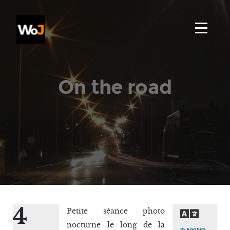
On the road
4
Petite séance photo
nocturne le long de la
In English