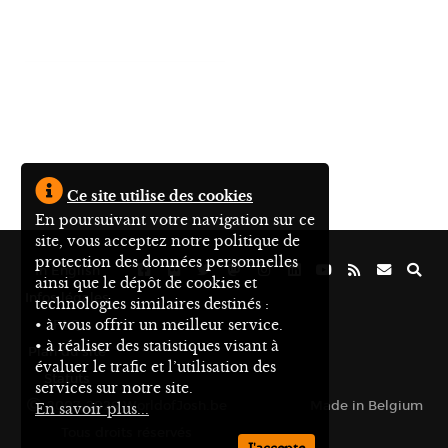
Ce site utilise des cookies
En poursuivant votre navigation sur ce
site, vous acceptez notre politique de
protection des données personnelles
In English
ainsi que le dépôt de cookies et
Infos légales
technologies similaires destinés :
• à vous offrir un meilleur service.
FAQ
• à réaliser des statistiques visant à
Plan du site
évaluer le trafic et l’utilisation des
Statuts
services sur notre site.
2007-2026 WorldofJosh.be
Made in Belgium
En savoir plus...
Tous droits réservés