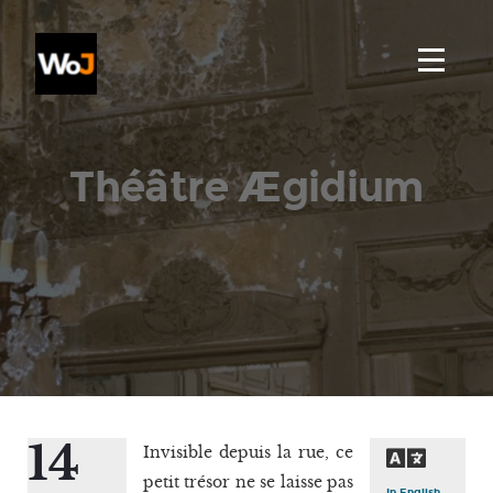
Théâtre Ægidium
14
Invisible depuis la rue, ce
petit trésor ne se laisse pas
In English