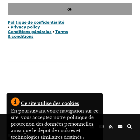
Politique de confidentialité
•
Privacy policy
Conditions générales
•
Terms
& conditions
Ce site utilise des cookies
En poursuivant votre navigation sur ce
site, vous acceptez notre politique de
protection des données personnelles
In English
ainsi que le dépôt de cookies et
Infos légales
technologies similaires destinés :