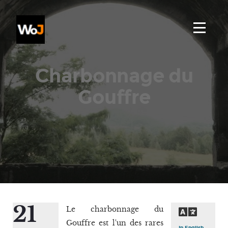
Charbonnage du
Gouffre
21
Le charbonnage du
Gouffre est l'un des rares
In English