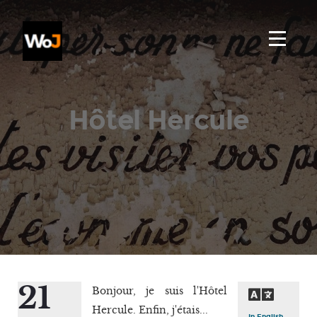
Hôtel Hercule
21
Bonjour, je suis l'Hôtel
Hercule. Enfin, j'étais...
In English