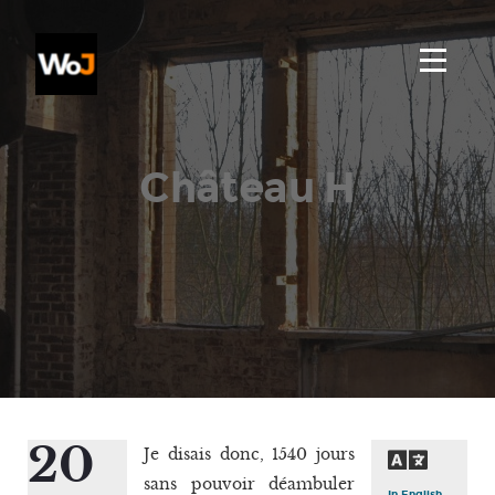
Château H
20
Je disais donc, 1540 jours
sans pouvoir déambuler
In English