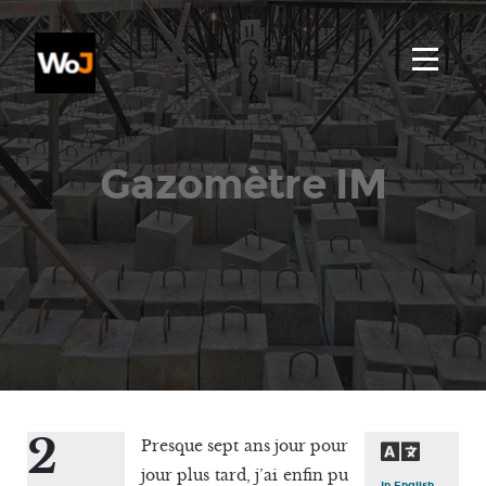
Gazomètre IM
2
Presque sept ans jour pour
jour plus tard, j’ai enfin pu
In English