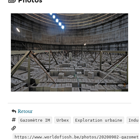
Photos
Retour
Gazomètre IM
Urbex
Exploration urbaine
Indu
https://www.worldofjosh.be/photos/20200902-gazomet