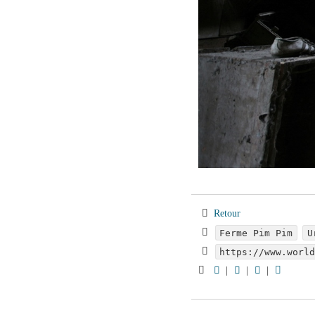
Retour
Ferme Pim Pim
U
https://www.worl
|
|
|