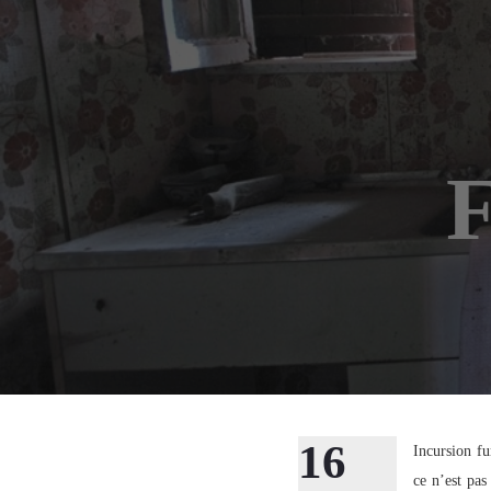
F
16
Incursion fu
ce n’est pa