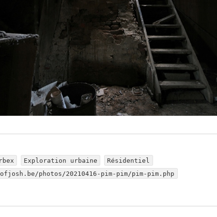
rbex
Exploration urbaine
Résidentiel
dofjosh.be/photos/20210416-pim-pim/pim-pim.php