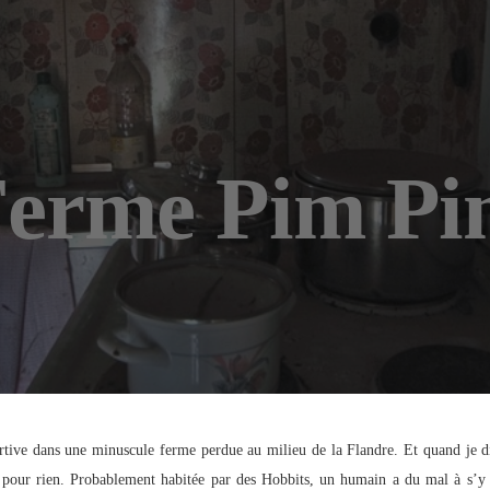
erme Pim P
rtive dans une minuscule ferme perdue au milieu de la Flandre. Et quand je d
s pour rien. Probablement habitée par des Hobbits, un humain a du mal à s’y 