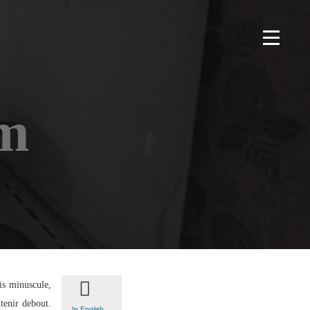
im
is minuscule,
tenir debout.
In English