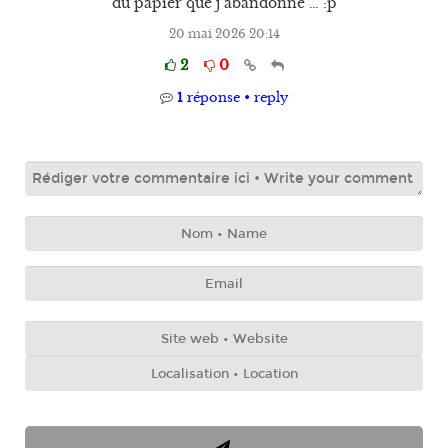
du papier que j’abandonne … :p
20 mai 2026 20:14
2
0
1
réponse • reply