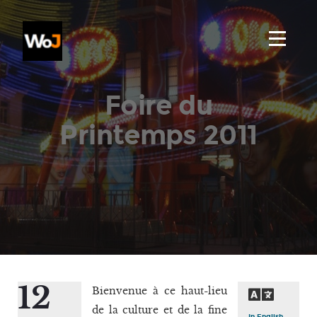
Foire du
Printemps 2011
12
Bienvenue à ce haut-lieu
de la culture et de la fine
In English