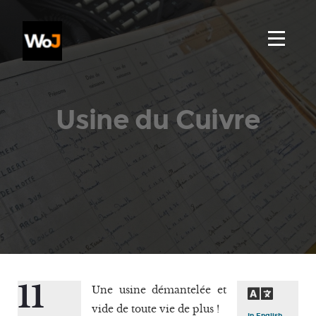
Usine du Cuivre
11
Une usine démantelée et
vide de toute vie de plus !
In English