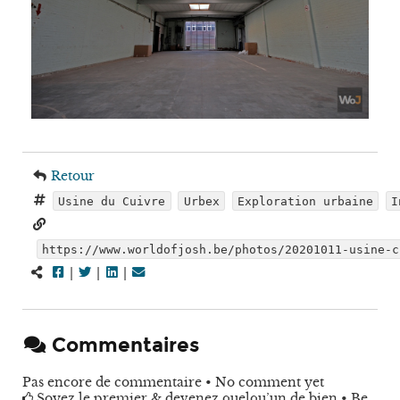
Retour
Usine du Cuivre
Urbex
Exploration urbaine
I
https://www.worldofjosh.be/photos/20201011-usine-c
|
|
|
Commentaires
Pas encore de commentaire • No comment yet
Soyez le premier & devenez quelqu’un de bien • Be